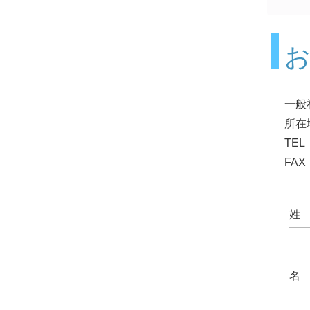
一般
所在
TEL：
FAX：
姓
名