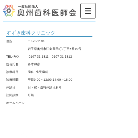
すずき歯科クリニック
住所
〒023-1104
岩手県奥州市江刺豊田町2丁目5番19号
TEL･FAX
0197-31-1811 0197-31
-1812
院長氏名 鈴木和彦
診療科目 歯科, 小児歯科
診療時間 平日9:00～12:00,14:00～18:00
休診日 日・祝・臨時休診日あり
​訪問診療 可能
ホームページ
─
お問合せ