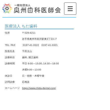
医療法人 ちだ歯科
住所
〒029-4211
岩手県奥州市前沢駅東3丁目1-7
TEL･FAX
0197-41-3322 0197-41
-3321
院長氏名 千田太山
診療科目 歯科, 矯正歯科
診療時間 平日 9:00～13:00､14:30～18:00
木曜9:00～13:00
休診日 日・祝祭・木曜午後
​訪問診療 応相談
ホームページ
https://www.chida-dental.com/
お問合せ