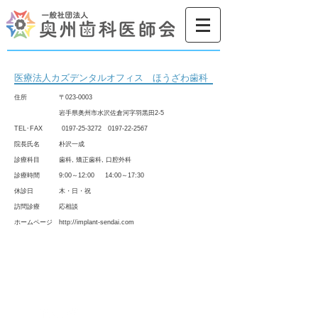
医療法人カズデンタルオフィス ほうざわ歯科
住所
〒023-0003
岩手県奥州市水沢佐倉河字羽黒田2-5
TEL･FAX
0197-25-3272 0197-22
-2567
院長氏名 朴沢一成
診療科目 歯科, 矯正歯科, 口腔外科
診療時間 9:00～12:00 14:00～17:30
休診日 木・日・祝
​訪問診療 応相談
ホームページ
http://implant-sendai.com
お問合せ