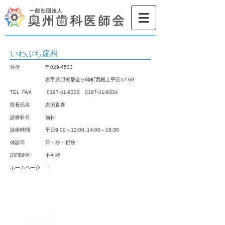
いわぶち歯科
住所
〒029-4503
岩手県胆沢郡金ケ崎町西根上平沢57-69
TEL･FAX
0197-41-9333 0197-41
-9334
院長氏名
岩渕直泰
診療科目
歯科
診療時間
平日9:00～12:00､14:00～18:30
休診日
日・水・祝祭
​訪問診療 不可能
ホームページ
─
お問合せ