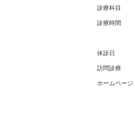
診療科
診療時
木､土 9
休診
​訪問診療
ホームペー