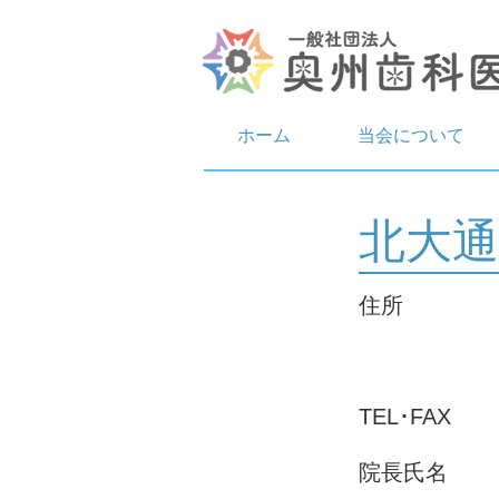
ホーム
当会について
北大通
住
岩手県奥
TEL･FA
院長氏名 